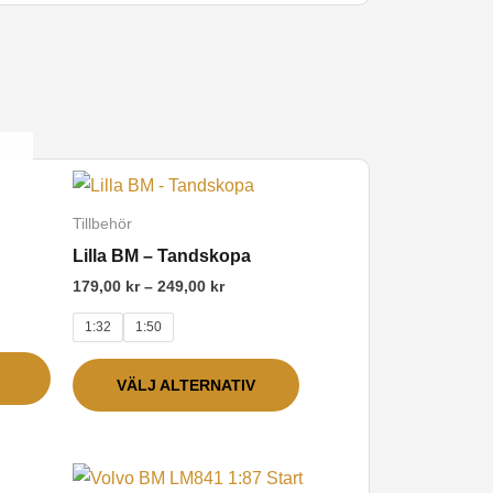
Prisintervall:
Den
179,00 kr
här
till
Tillbehör
249,00 kr
produkten
Lilla BM – Tandskopa
har
179,00
kr
–
249,00
kr
flera
1:32
1:50
varianter.
De
VÄLJ ALTERNATIV
olika
alternativen
kan
l:
Den
väljas