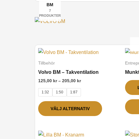
BM
7
PRODUKTER
Prisintervall:
Den
125,00 kr
här
till
Tillbehör
Entrep
205,00 kr
produkten
Volvo BM – Takventilation
Munkt
har
125,00
kr
–
205,00
kr
flera
1:32
1:50
1:87
varianter.
De
VÄLJ ALTERNATIV
olika
alternativen
kan
Prisintervall:
Den
väljas
179,00 kr