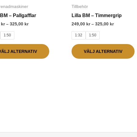
här
h
till
till
renadmaskiner
Tillbehör
325,00 kr
325,00 kr
produkten
p
BM – Pallgafflar
Lilla BM – Timmergrip
har
h
0
kr
–
325,00
kr
249,00
kr
–
325,00
kr
flera
f
1:50
1:32
1:50
varianter.
v
De
VÄLJ ALTERNATIV
VÄLJ ALTERNATIV
olika
o
alternativen
a
kan
k
väljas
v
på
p
produktsidan
p