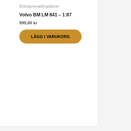
är
på
Entreprenadmaskiner
rodukten
produktsidan
Volvo BM LM 841 – 1:87
ar
595,00
kr
lera
arianter.
LÄGG I VARUKORG
De
lika
lternativen
an
äljas
å
roduktsidan