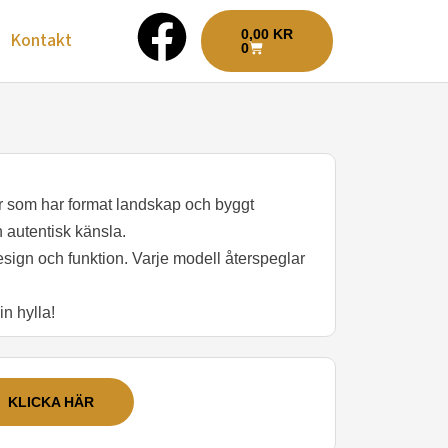
F
VARUKORG
0,00
KR
Kontakt
0
a
c
e
er som har format landskap och byggt
b
 autentisk känsla.
sign och funktion. Varje modell återspeglar
o
in hylla!
o
k
KLICKA HÄR