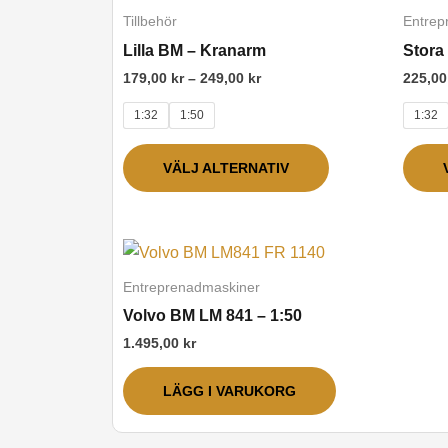
här
på
till
Tillbehör
Entrep
249,00 kr
produkten
produktsidan
Lilla BM – Kranarm
Stora 
har
179,00
kr
–
249,00
kr
225,0
flera
1:32
1:50
1:32
varianter.
De
VÄLJ ALTERNATIV
olika
alternativen
kan
väljas
på
Entreprenadmaskiner
produktsidan
Volvo BM LM 841 – 1:50
1.495,00
kr
LÄGG I VARUKORG