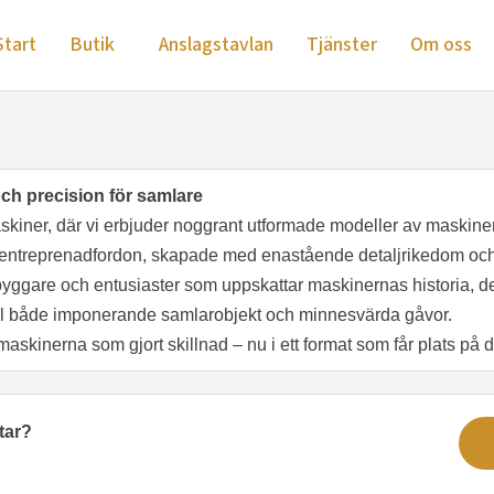
Start
Butik
Anslagstavlan
Tjänster
Om oss
ch precision för samlare
askiner, där vi erbjuder noggrant utformade modeller av maskin
ka entreprenadfordon, skapade med enastående detaljrikedom och
byggare och entusiaster som uppskattar maskinernas historia, de
till både imponerande samlarobjekt och minnesvärda gåvor.
maskinerna som gjort skillnad – nu i ett format som får plats på d
tar?