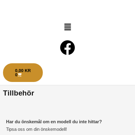
Hoppa
till
innehåll
Menu
F
a
VARUKORG
0,00
KR
c
0
e
Tillbehör
b
o
Har du önskemål om en modell du inte hittar?
Tipsa oss om din önskemodell!