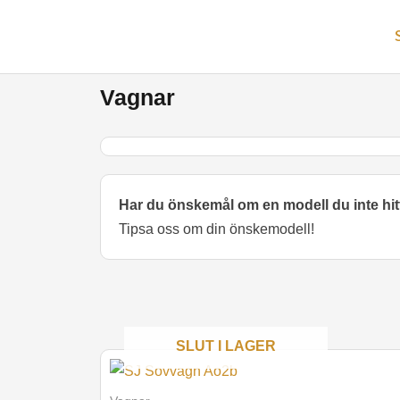
Hoppa
till
innehåll
Vagnar
Har du önskemål om en modell du inte hit
Tipsa oss om din önskemodell!
SLUT I LAGER
Den
här