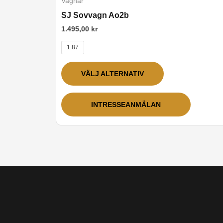
Vagnar
produkten
SJ Sovvagn Ao2b
har
1.495,00
kr
flera
1:87
varianter.
De
VÄLJ ALTERNATIV
olika
alternativen
kan
INTRESSEANMÄLAN
väljas
på
produktsidan