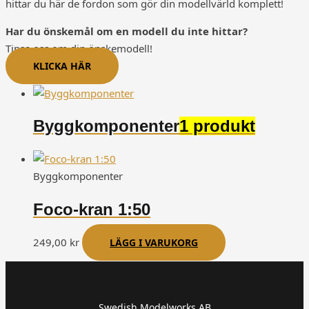
hittar du här de fordon som gör din modellvärld komplett!
Har du önskemål om en modell du inte hittar?
Tipsa oss om din önskemodell!
KLICKA HÄR
Byggkomponenter
1 produkt
Byggkomponenter
Foco-kran 1:50
249,00
kr
LÄGG I VARUKORG
Swedish Modelworks AB