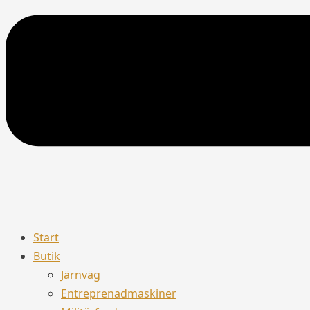
Start
Butik
Järnväg
Entreprenadmaskiner