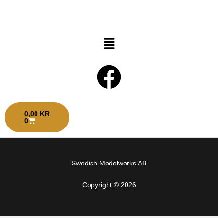
Hoppa
till
innehåll
Menu
F
a
VARUKORG
0,00
KR
c
0
e
Swedish Modelworks AB
b
Copyright © 2026
o