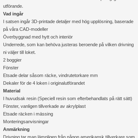
utförande.
Vad ingår
I satsen ingår 3D-printade detaljer med hög upplösning, baserade
på våra CAD-modeller
Överbyggnad med hytt och interiör
Underrede, som kan behöva justeras beroende på vilken drivning
ni väljer till loket.
2 boggier
Fönster
Etsade delar såsom räcke, vindrutetorkare mm
Dekaler för de 4 loken i originalutförandet
Material
I huvudsak resin (Speciell resin som efterbehandlats på rätt sätt)
Fönster, vanligen tillverkade av akrylplast
Etsade räcken i mässing
Monteringsanvisningar
Anmärkning
Drivning tar man lämpligen från någon amerikansk tillverkare som