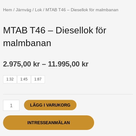
o
Hem
/
Järnväg
/
Lok
/ MTAB T46 – Diesellok för malmbanan
k
MTAB T46 – Diesellok för
malmbanan
Prisintervall:
2.975,00
kr
–
11.995,00
kr
2.975,00 kr
MTAB
till
1:32
1:45
1:87
T46
11.995,00 kr
-
Diesellok
LÄGG I VARUKORG
för
malmbanan
mängd
INTRESSEANMÄLAN