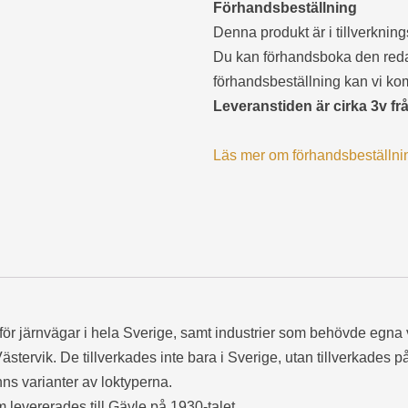
Förhandsbeställning
Denna produkt är i tillverknin
Du kan förhandsboka den reda
förhandsbeställning kan vi k
Leveranstiden är cirka 3v fr
Läs mer om förhandsbeställnin
för järnvägar i hela Sverige, samt industrier som behövde egna 
tervik. De tillverkades inte bara i Sverige, utan tillverkades p
ns varianter av loktyperna.
 levererades till Gävle på 1930-talet