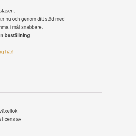
gsfasen.
n nu och genom ditt stöd med
omma i mål snabbare.
ån beställning
g här!
växellok.
å licens av