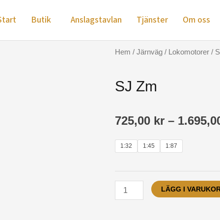
Start
Butik
Anslagstavlan
Tjänster
Om oss
Hem
/
Järnväg
/
Lokomotorer
/ 
SJ Zm
725,00
kr
–
1.695,
SJ
1:32
1:45
1:87
Zm
mängd
LÄGG I VARUKO