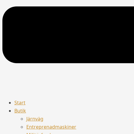
Start
Butik
Järnväg
Entreprenadmaskiner