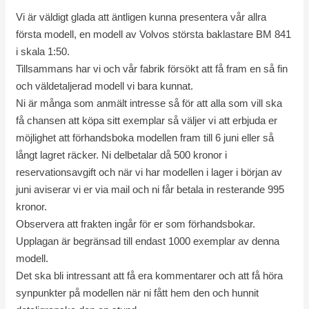
o
Vi är väldigt glada att äntligen kunna presentera vår allra
k
första modell, en modell av Volvos största baklastare BM 841
i skala 1:50.
Tillsammans har vi och vår fabrik försökt att få fram en så fin
och väldetaljerad modell vi bara kunnat.
Ni är många som anmält intresse så för att alla som vill ska
få chansen att köpa sitt exemplar så väljer vi att erbjuda er
möjlighet att förhandsboka modellen fram till 6 juni eller så
långt lagret räcker. Ni delbetalar då 500 kronor i
reservationsavgift och när vi har modellen i lager i början av
juni aviserar vi er via mail och ni får betala in resterande 995
kronor.
Observera att frakten ingår för er som förhandsbokar.
Upplagan är begränsad till endast 1000 exemplar av denna
modell.
Det ska bli intressant att få era kommentarer och att få höra
synpunkter på modellen när ni fått hem den och hunnit