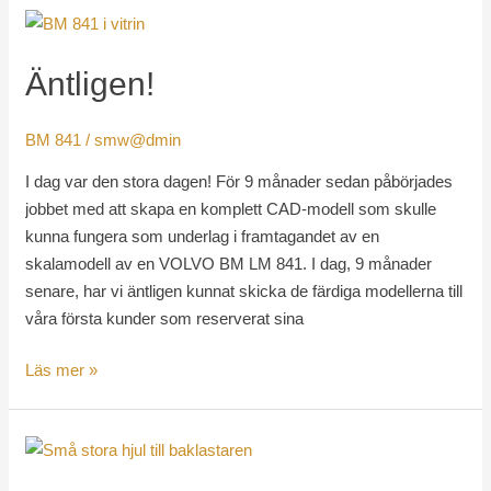
Äntligen!
Äntligen!
BM 841
/
smw@dmin
I dag var den stora dagen! För 9 månader sedan påbörjades
jobbet med att skapa en komplett CAD-modell som skulle
kunna fungera som underlag i framtagandet av en
skalamodell av en VOLVO BM LM 841. I dag, 9 månader
senare, har vi äntligen kunnat skicka de färdiga modellerna till
våra första kunder som reserverat sina
Läs mer »
Monteringen
rullar