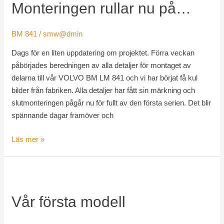
Monteringen rullar nu på…
nu
på…
BM 841
/
smw@dmin
Dags för en liten uppdatering om projektet. Förra veckan
påbörjades beredningen av alla detaljer för montaget av
delarna till vår VOLVO BM LM 841 och vi har börjat få kul
bilder från fabriken. Alla detaljer har fått sin märkning och
slutmonteringen pågår nu för fullt av den första serien. Det blir
spännande dagar framöver och
Läs mer »
Vår
första
Vår första modell
modell