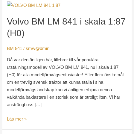
Volvo
BM
Volvo BM LM 841 i skala 1:87
LM
841
(H0)
i
skala
BM 841
/
smw@dmin
1:87
(H0)
Då var den äntligen här, lillebror till vår populära
utställningsmodell av VOLVO BM LM 841, nu i skala 1:87
(H0) för alla modelljärnvägsentusiaster! Efter flera önskemål
om en trevlig svensk traktor att kunna ställa i sina
modelljärnvägslandskap kan vi äntligen erbjuda denna
välkända baklastare i en storlek som är otroligt liten. Vi har
ansträngt oss […]
Läs mer »